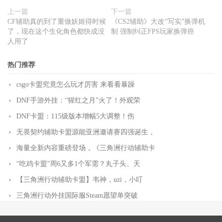
上一篇
下一篇
CF辅助真的到了重做妖姬得时候
《CS2辅助》大改“写实”换弹机
了，现在这个生化角色都快成没
制 强制纠正FPS玩家换弹癌
人用了
热门推荐
csgo卡盟究竟怎么玩才厉害 来看看暴躁
DNF手游外挂：“猩红之月”火了！外观荣
DNF卡盟：115级版本增幅5大调整！伤
无畏契约辅助卡盟源能亚洲邀请赛四强诞生，
海量全新内容重磅登场，《三角洲行动辅助卡
“吃鸡卡盟”周6又多1个军需？丸子头、天
【三角洲行动辅助卡盟】韦神，uzi，小叮
三角洲行动外挂国际服Steam愿望单突破