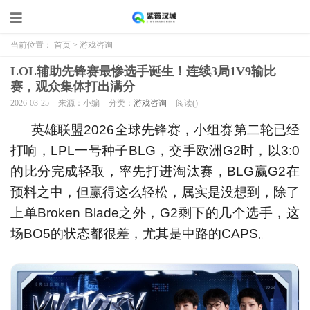
当前位置：
首页
>
游戏咨询
LOL辅助先锋赛最惨选手诞生！连续3局1V9输比
赛，观众集体打出满分
2026-03-25
来源：小编
分类：
游戏咨询
阅读(
)
英雄联盟2026全球先锋赛，小组赛第二轮已经
打响，LPL一号种子BLG，交手欧洲G2时，以3:0
的比分完成轻取，率先打进淘汰赛，BLG赢G2在
预料之中，但赢得这么轻松，属实是没想到，除了
上单Broken Blade之外，G2剩下的几个选手，这
场BO5的状态都很差，尤其是中路的CAPS。