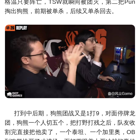
格温只要阵亡，TSW就瞬间被团灭，第二把Pun
掏出狗熊，前期被单杀，后续又单杀回去。
打到中后期，狗熊团战又是1打9，对面停牌龙
团，狗熊一个人切五个，把打野打残之后，队友收
割完直接把他卖了，一个泰坦、一个加里奥，OB