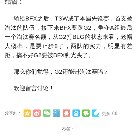
结语：
输给BFX之后，TSW成了本届先锋赛，首支被
淘汰的队伍，接下来BFX要跟G2，争夺A组最后
一个淘汰赛名额，从G2打BLG的状态来看，老帽
大概率，是要止步8了，两队的实力，明显有差
距，搞不好G2要被BFX剃光头了。
那么你们觉得，G2还能进淘汰赛吗？
欢迎留言讨论！
分享到：
(
)
更多
0
标签：