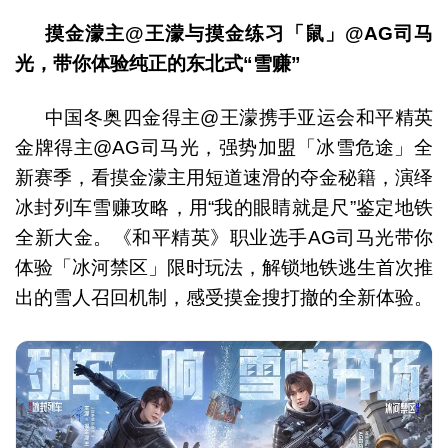
摸金濛主
@
王濛与摸金练习「鼠」
@AG
司马
光，带你体验纯正的东北式“雪赚”
中国冬奥四金得主@王濛携手亚运会和平精英
金牌得主@AG司马光，强势加盟「冰雪危途」全
新赛季，看摸金濛主用短道速滑的夺金秘籍，演绎
冰封列车雪赚攻略，用“我的眼睛就是尺”鉴定地铁
全新大金。《和平精英》职业选手AG司马光带你
体验「冰河禁区」限时玩法，解锁地铁逃生首次推
出的雪人召回机制，感受摸金搜打撤的全新体验。