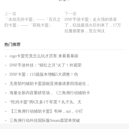
上一篇
下一篇
「永劫无间卡盟」——「百兵之
DNF手游卡盟：走火强的恭喜
烈卡盟」——「双戟卡盟」
了，狂战最强火巨剑来了，17万
抗魔都要换，荒古淘汰
热门推荐
csgo卡盟究竟怎么玩才厉害 来看看暴躁
DNF手游外挂：“猩红之月”火了！外观荣
DNF卡盟：115级版本增幅5大调整！伤
无畏契约辅助卡盟源能亚洲邀请赛四强诞生，
海量全新内容重磅登场，《三角洲行动辅助卡
“吃鸡卡盟”周6又多1个军需？丸子头、天
【三角洲行动辅助卡盟】韦神，uzi，小叮
三角洲行动外挂国际服Steam愿望单突破