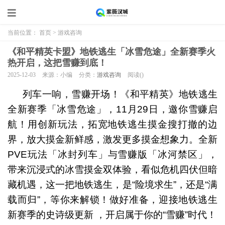
当前位置：
首页
>
游戏咨询
《和平精英卡盟》地铁逃生「冰雪危途」全新赛季火
热开启，这把雪赚到底！
2025-12-03
来源：小编
分类：
游戏咨询
阅读(
)
列车一响，雪赚开场！《和平精英》地铁逃生
全新赛季「冰雪危途」，11月29日，邀你雪赚启
航！用创新玩法，拓宽地铁逃生摸金搜打撤的边
界，放大摸金新鲜感，激发更多摸金想象力。全新
PVE玩法「冰封列车」与雪赚版「冰河禁区」，
带来沉浸式的冰雪摸金双体验，看似危机四伏但暗
藏机遇，这一把地铁逃生，是“险境求生”，还是“满
载而归”，等你来解锁！做好准备，迎接地铁逃生
新赛季的史诗级更新 ，开启属于你的“雪赚”时代！