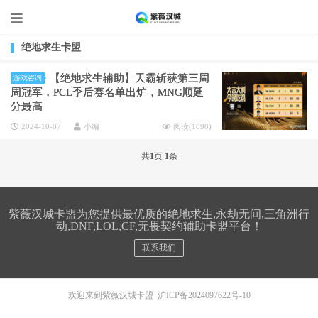
绝地求生卡盟
【绝地求生辅助】天霸斩获第三周
游戏咨询
周冠军，PCL季后赛名单出炉，MNG顺延
分最高
2024-10-07
小编
阅读(
1098
)
共
1
页
1
条
紫薇汉城卡盟为您提供最优质的绝地求生,永劫无间,三角洲行
动,DNF,LOL,CF,无畏契约辅助卡盟平台！
联系我们
欢迎来到紫薇汉城卡盟
沪ICP备2024097622号-10