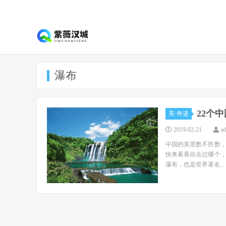
瀑布
22个
美·奇迹
2019-02-21
a
中国的美景数不胜数，
快来看看你去过哪个
瀑布，也是世界著名...