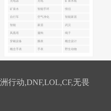
充电器
充电
矿泉水瓶
矿泉水
智能手环
情侣
自行车
空气净化
智能家居
智能
家居
武汉
凤凰塔
遛狗
绳子
穿戴设备
腕表
概念设计
概念手表
手表
野生动物
,DNF,LOL,CF,无畏