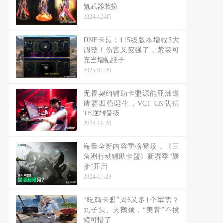
氪武器装扮
2024-12-05
DNF卡盟：115级版本增幅5大
调整！伤害又变强了，紫装可
充当增幅胚子
2025-01-20
无畏契约辅助卡盟源能亚洲邀
请赛四强诞生，VCT CN队伍
TE逆转晋级
2024-11-28
海量全新内容重磅登场，《三
角洲行动辅助卡盟》新赛季“聚
变”开启
2024-11-28
“吃鸡卡盟”周6又多1个军需？
丸子头、天鹅颈，“美背”不拔
罐可惜了