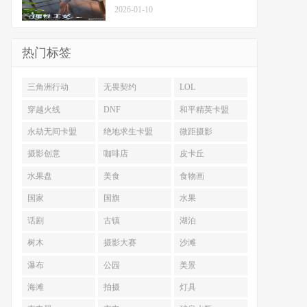
2026-01-10
热门标签
三角洲行动
无畏契约
LOL
穿越火线
DNF
和平精英卡盟
永劫无间卡盟
绝地求生卡盟
微距摄影
摄影创意
咖啡店
皮卡丘
水果盘
美食
食物画
国家
国旗
水果
话剧
古镇
湖泊
树木
摄影大赛
沙滩
瀑布
公园
美景
海滩
拍摄
灯具