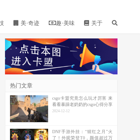
技
美·奇迹
趣·美味
关于
热门文章
csgo卡盟究竟怎么玩才厉害 来
看看暴躁老奶奶的csgo心得分享
2024-12-12
DNF手游外挂：“猩红之月”火
了！外观荣登T0，颜值超过万