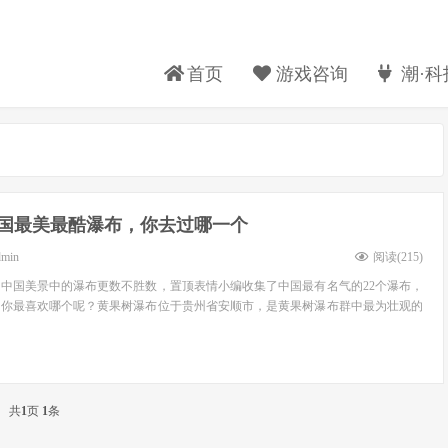
首页
游戏咨询
潮·科
中国最美最酷瀑布，你去过哪一个
dmin
阅读(
215
)
中国美景中的瀑布更数不胜数，置顶表情小编收集了中国最有名气的22个瀑布，
，你最喜欢哪个呢？黄果树瀑布位于贵州省安顺市，是黄果树瀑布群中最为壮观的
共
1
页
1
条