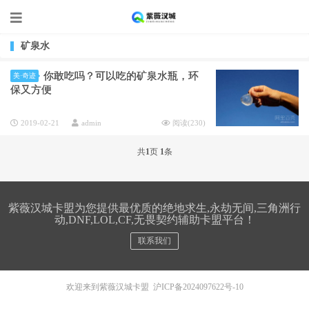
矿泉水
你敢吃吗？可以吃的矿泉水瓶，环
美·奇迹
保又方便
2019-02-21
admin
阅读(
230
)
共
1
页
1
条
紫薇汉城卡盟为您提供最优质的绝地求生,永劫无间,三角洲行
动,DNF,LOL,CF,无畏契约辅助卡盟平台！
联系我们
欢迎来到紫薇汉城卡盟
沪ICP备2024097622号-10