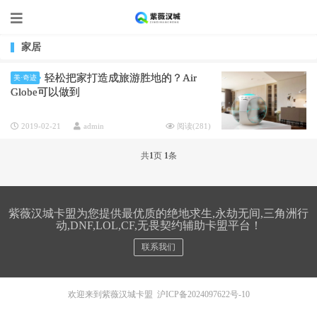
家居
轻松把家打造成旅游胜地的？Air
美·奇迹
Globe可以做到
2019-02-21
admin
阅读(
281
)
共
1
页
1
条
紫薇汉城卡盟为您提供最优质的绝地求生,永劫无间,三角洲行
动,DNF,LOL,CF,无畏契约辅助卡盟平台！
联系我们
欢迎来到紫薇汉城卡盟
沪ICP备2024097622号-10