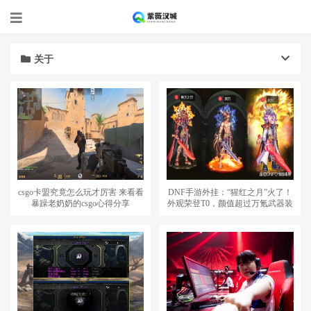
关于
csgo卡盟究竟怎么玩才厉害 来看看
DNF手游外挂：“猩红之月”火了！
暴躁老奶奶的csgo心得分享
外观荣登T0，颜值超过万氪武器装
扮