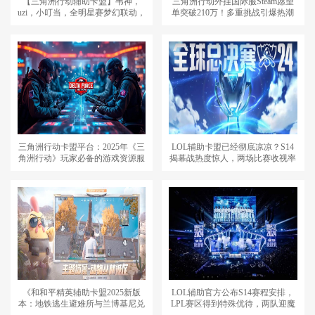
【三角洲行动辅助卡盟】韦神，
三角洲行动外挂国际服Steam愿望
uzi，小叮当，全明星赛梦幻联动，
单突破210万！多重挑战引爆热潮
这是要换个赛道打职业？
三角洲行动卡盟平台：2025年《三
LOL辅助卡盟已经彻底凉凉？S14
角洲行动》玩家必备的游戏资源服
揭幕战热度惊人，两场比赛收视率
务平台
破百万！
《和和平精英辅助卡盟2025新版
LOL辅助官方公布S14赛程安排，
本：地铁逃生避难所与兰博基尼兑
LPL赛区得到特殊优待，两队迎魔
换码全面指南》
鬼赛程