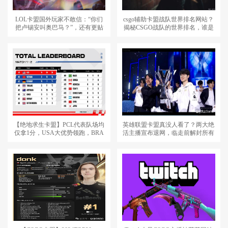
LOL卡盟国外玩家不敢信：“你们
csgo辅助卡盟战队世界排名网站？
把卢锡安叫奥巴马？”，还有更贴
揭秘CSGO战队的世界排名，谁是
切的
真正的王者
【绝地求生卡盟】PCL代表队场均
英雄联盟卡盟真没人看了？两大绝
仅拿1分，USA大优势领跑，BRA
活主播宣布退网，临走前解封所有
决赛圈惜败KOR
黑粉