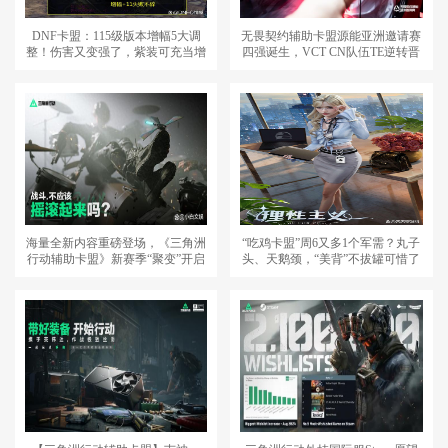
DNF卡盟：115级版本增幅5大调
无畏契约辅助卡盟源能亚洲邀请赛
整！伤害又变强了，紫装可充当增
四强诞生，VCT CN队伍TE逆转晋
幅胚子
级
海量全新内容重磅登场，《三角洲
“吃鸡卡盟”周6又多1个军需？丸子
行动辅助卡盟》新赛季“聚变”开启
头、天鹅颈，“美背”不拔罐可惜了