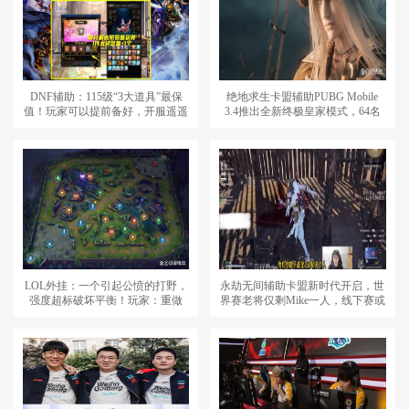
DNF辅助：115级“3大道具”最保
绝地求生卡盟辅助PUBG Mobile
值！玩家可以提前备好，开服遥遥
3.4推出全新终极皇家模式，64名
领先
玩家竞技
LOL外挂：一个引起公愤的打野，
永劫无间辅助卡盟新时代开启，世
强度超标破坏平衡！玩家：重做
界赛老将仅剩Mike一人，线下赛或
吧！
盛况空前