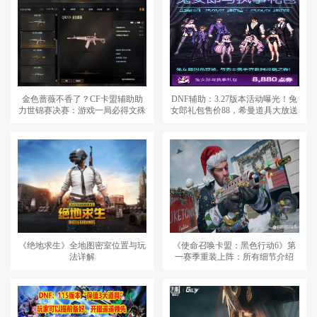
金色蔷薇不香了？CF卡盟辅助助
DNF辅助：3.27版本活动曝光！兔
力世锦赛决赛：游戏一局必得文殊
女郎礼包售价88，希曼道具大放送
坊QBZ03
《绝地求生》全地图密室位置与玩
《使命召唤卡盟：黑色行动6》第
法详解
一赛季重装上阵：所有细节介绍