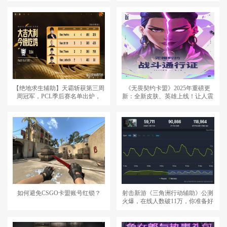
【绝地求生辅助】天霸斩获第三周
《无畏契约卡盟》2025年重磅更
周冠军，PCL季后赛名单出炉，
新：全新皮肤、英雄上线！让人震
MNG顺延分最高
撼！
如何避免CSGO卡盟账号红锁？
射击新游《三角洲行动辅助》公测
火爆，在线人数破11万，你准备好
了吗？