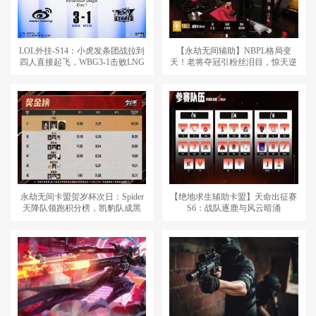
LOL外挂-S14：小虎发条团战拉到
【永劫无间辅助】NBPL格局变
四人直接起飞，WBG3-1击败LNG
天！老将夺冠引粉丝泪目，惊天逆
晋级四强
袭解说动容
永劫无间卡盟贺岁杯次日：Spider
【绝地求生辅助卡盟】天命出征赛
天降队领跑积分榜，凯豹队成黑
S6：战队逐鹿与风云暗涌
马！