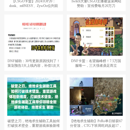
【CSGO卡盟】2024TOP20：
Twitch大量CSGO主播被菠菜网站
donk、m0NESY、ZywOo位列前
赞助：宣传费每月20万刀
三！
DNF辅助：30号更新原因找到了！
DNF卡盟：名望巅峰榜！7.5万国
策划预告3大上线内容，补偿1次大
服唯一，三大强者鼎足而立
深渊
破壁之刃，绝地求生辅助工具如何
【绝地求生辅助】PeRo单日斩获67
打破技术壁垒，重塑游戏体验新维
分登顶，CTG下班局吃鸡反超17，