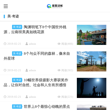
美·奇迹
陶渊明笔下8个中国世外桃
美·奇迹
源，云南坝美真如桃花源
2019-02-21
admin
阅读(
466
)
8个与众不同的森林，像来自
美·奇迹
外星球
2019-02-21
admin
阅读(
302
)
10幅世界级摄影大赛获奖作
美·奇迹
品，让你对自然、社会和人生有所感悟
2019-02-21
admin
阅读(
221
)
世界上8个最惊心动魄的景点
美·奇迹