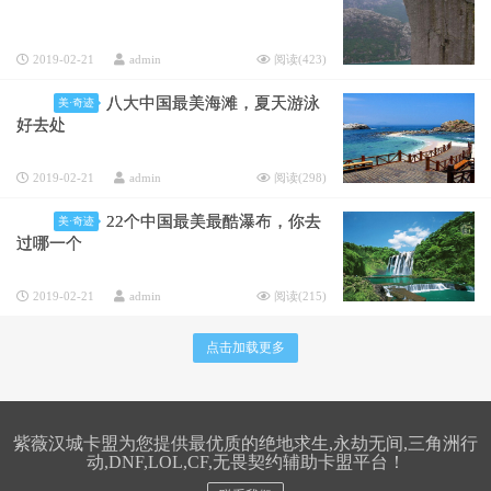
2019-02-21
admin
阅读(
423
)
八大中国最美海滩，夏天游泳
美·奇迹
好去处
2019-02-21
admin
阅读(
298
)
22个中国最美最酷瀑布，你去
美·奇迹
过哪一个
2019-02-21
admin
阅读(
215
)
点击加载更多
紫薇汉城卡盟为您提供最优质的绝地求生,永劫无间,三角洲行
动,DNF,LOL,CF,无畏契约辅助卡盟平台！